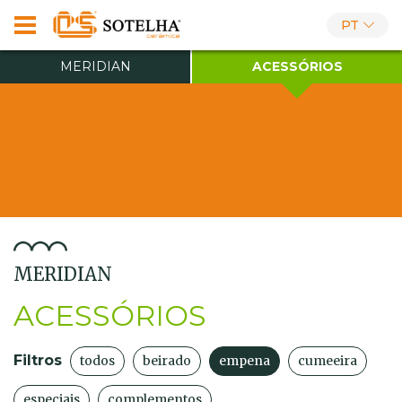
PT
MERIDIAN
ACESSÓRIOS
MERIDIAN
ACESSÓRIOS
Filtros
todos
beirado
empena
cumeeira
especiais
complementos