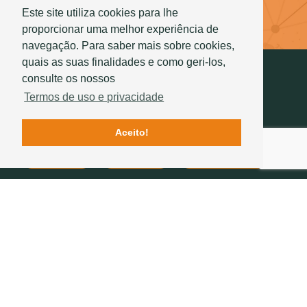
Este site utiliza cookies para lhe
Saber mais
proporcionar uma melhor experiência de
navegação. Para saber mais sobre cookies,
quais as suas finalidades e como geri-los,
consulte os nossos
Termos de uso e privacidade
Aceito!
Contactos
Qualidade
História Sotelha
SIGA-NOS
234 757 070
(chamada para a rede fixa nacional)
geral@sotelha.pt
Zona Industrial de Bustos
Apartado 20
3771-904 BUSTOS