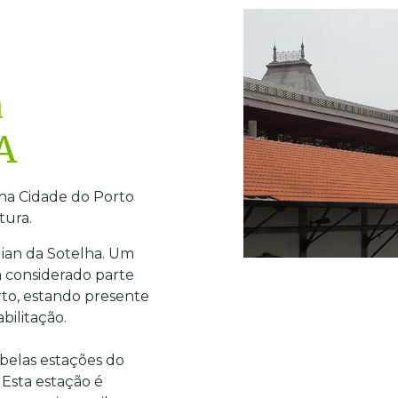
a
A
 na Cidade do Porto
tura.
idian da Sotelha. Um
 considerado parte
rto, estando presente
bilitação.
belas estações do
 Esta estação é