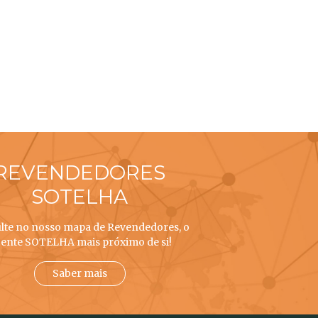
REVENDEDORES
SOTELHA
lte no nosso mapa de Revendedores, o
ente SOTELHA mais próximo de si!
Saber mais