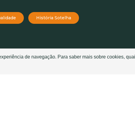
alidade
História Sotelha
TELHAS
TELHADOS
 experiência de navegação. Para saber mais sobre cookies, quai
Telha Mourisca
História da Telha
Telha Globo
Telhado Sanduíche ou T
Telha Atlas
Boas Práticas de aplica
e
Telha Meridian
Glossário de telhas
Telha Tropic
Quais as melhores telha
telhado?
Telha Seculum
Nossa Telha é Autêntica