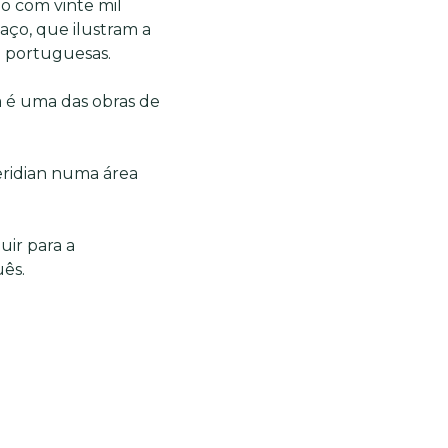
do com vinte mil
laço, que ilustram a
a portuguesas.
a é uma das obras de
eridian numa área
uir para a
ês.