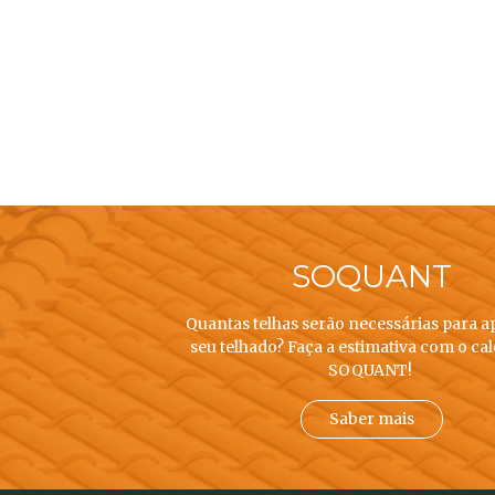
SOQUANT
Quantas telhas serão necessárias para a
seu telhado? Faça a estimativa com o ca
SOQUANT!
Saber mais