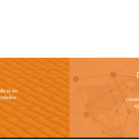
plicar no
lculador
Consu
ag