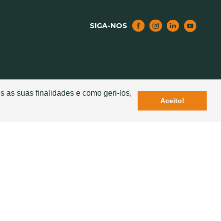
SIGA-NOS
NOTICIAS
s as suas finalidades e como geri-los,
Aceito!
Lançamento da Nova Telha Ventiladora Exclusiva
– Seculum
elha Cerâmica
Sotelha na "Revista Business Portugal"
ção
Estação de S. Bento reabilitada com telha
MERIDIAN SOTELHA
s para o
Rosinha elege produtos da Sotelha para vídeoclipe
 e Segura