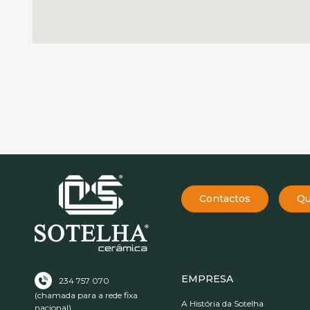
Contactos
Qu
EMPRESA
234 757 070
(chamada para a rede fixa
A História da Sotelha
nacional)