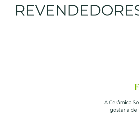
REVENDEDORES
E
A Cerâmica Sot
gostaria de