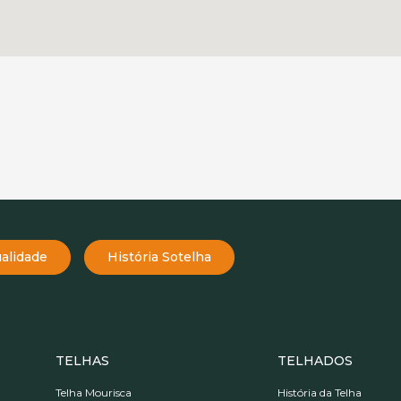
alidade
História Sotelha
TELHAS
TELHADOS
Telha Mourisca
História da Telha