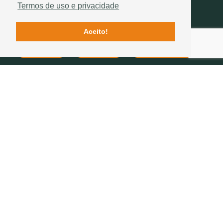
Termos de uso e privacidade
Aceito!
Contactos
Qualidade
História Sotelha
SIGA-NOS
234 757 070
(chamada para a rede fixa nacional)
geral@sotelha.pt
Zona Industrial de Bustos
Apartado 20
3771-904 BUSTOS
EMPRESA
TELHAS
TELHADOS