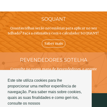
SOQUANT
Quantas telhas serão necessárias para aplicar no seu
telhado? Faça a estimativa com o calculador SOQUANT!
Saber mais
REVENDEDORES SOTELHA
Consulte no nosso mapa de Revendedores, o agente
SOTELHA mais próximo de si!
Este site utiliza cookies para lhe
Saber mais
proporcionar uma melhor experiência de
navegação. Para saber mais sobre cookies,
quais as suas finalidades e como geri-los,
consulte os nossos