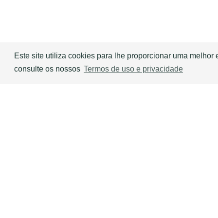
Este site utiliza cookies para lhe proporcionar uma melhor
consulte os nossos
Termos de uso e privacidade
SOQUANT
Quantas telhas serão necessárias para a
seu telhado? Faça a estimativa com o ca
SOQUANT!
Saber mais
Contactos
Qu