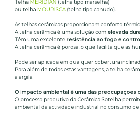
Telha
MERIDIAN
(telha tipo marselha);
ou telha
MOURISCA
(telha tipo canudo).
As telhas cerâmicas proporcionam conforto térmico
A telha cerâmica é uma solução com
elevada dur
Têm uma excelente
resistência ao fogo e contr
A telha cerâmica é porosa, o que facilita que as h
Pode ser aplicada em qualquer cobertura inclinad
Para além de todas estas vantagens, a telha cerâmi
a argila.
O impacto ambiental é uma das preocupações d
O processo produtivo da Cerâmica Sotelha permite
ambiental da actividade industrial no consumo de