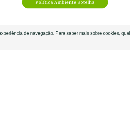
Política Ambiente Sotelha
 experiência de navegação. Para saber mais sobre cookies, quai
plicar no
lculador
Consu
ag
alidade
História Sotelha