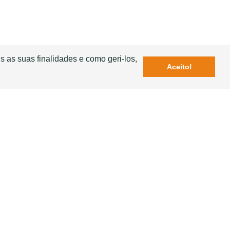
s as suas finalidades e como geri-los,
Aceito!
REVENDEDORES
SOTELHA
lte no nosso mapa de Revendedores, o
ente SOTELHA mais próximo de si!
Saber mais
SIGA-NOS