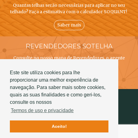
Quantas telhas serão necessárias para aplicar no seu
telhado? Faça a estimativa com o calculador SOQUANT!
Saber mais
REVENDEDORES SOTELHA
Consulte no nosso mapa de Revendedores, o agente
SOTELHA mais próximo de si!
Este site utiliza cookies para lhe
Saber mais
proporcionar uma melhor experiência de
navegação. Para saber mais sobre cookies,
quais as suas finalidades e como geri-los,
consulte os nossos
Termos de uso e privacidade
Aceito!
Contactos
Qualidade
História Sotelha