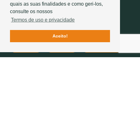
quais as suas finalidades e como geri-los,
consulte os nossos
Termos de uso e privacidade
Aceito!
Contactos
Qualidade
História Sotelha
SIGA-NOS
234 757 070
(chamada para a rede fixa nacional)
geral@sotelha.pt
Zona Industrial de Bustos
Apartado 20
3771-904 BUSTOS
EMPRESA
TELHAS