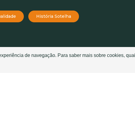
alidade
História Sotelha
TELHAS
TELHADOS
 experiência de navegação. Para saber mais sobre cookies, quai
Telha Mourisca
História da Telha
Telha Globo
Telhado Sanduíche ou T
Telha Atlas
Boas Práticas de aplica
e
Telha Meridian
Glossário de telhas
Telha Tropic
Quais as melhores telha
telhado?
Telha Seculum
Nossa Telha é Autêntica