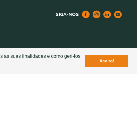
SIGA-NOS
NOTICIAS
s as suas finalidades e como geri-los,
Aceito!
Lançamento da Nova Telha Ventiladora Exclusiva
– Seculum
elha Cerâmica
Sotelha na "Revista Business Portugal"
ção
Estação de S. Bento reabilitada com telha
MERIDIAN SOTELHA
s para o
Rosinha elege produtos da Sotelha para vídeoclipe
 e Segura