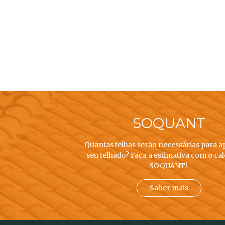
SOQUANT
Quantas telhas serão necessárias para a
seu telhado? Faça a estimativa com o ca
SOQUANT!
Saber mais