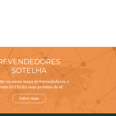
REVENDEDORES
SOTELHA
lte no nosso mapa de Revendedores, o
ente SOTELHA mais próximo de si!
Saber mais