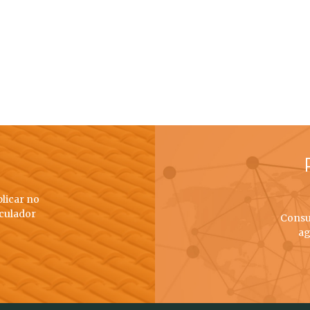
plicar no
lculador
Consu
ag