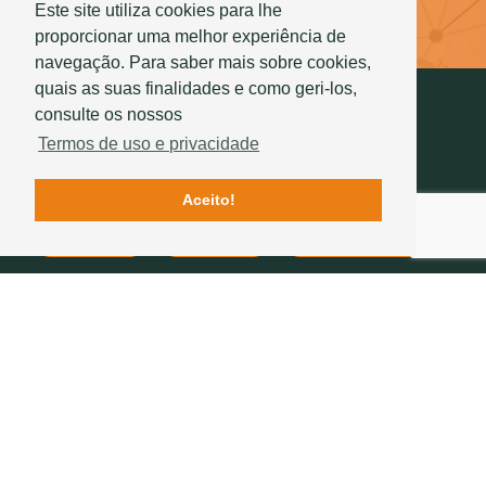
Este site utiliza cookies para lhe
Saber mais
proporcionar uma melhor experiência de
navegação. Para saber mais sobre cookies,
quais as suas finalidades e como geri-los,
consulte os nossos
Termos de uso e privacidade
Aceito!
Contactos
Qualidade
História Sotelha
SIGA-NOS
234 757 070
(chamada para a rede fixa nacional)
geral@sotelha.pt
Zona Industrial de Bustos
Apartado 20
3771-904 BUSTOS