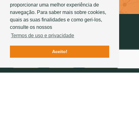
Saber mais
proporcionar uma melhor experiência de
navegação. Para saber mais sobre cookies,
quais as suas finalidades e como geri-los,
consulte os nossos
Termos de uso e privacidade
Aceito!
Contactos
Qualidade
História Sotelha
SIGA-NOS
234 757 070
(chamada para a rede fixa nacional)
geral@sotelha.pt
Zona Industrial de Bustos
Apartado 20
3771-904 BUSTOS