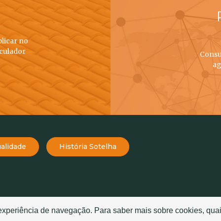
plicar no
lculador
Consu
ag
alidade
História Sotelha
TELHAS
TELHADOS
 experiência de navegação. Para saber mais sobre cookies, quai