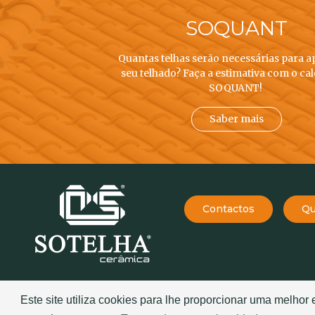
SOQUANT
Quantas telhas serão necessárias para a
seu telhado? Faça a estimativa com o ca
SOQUANT!
Saber mais
Contactos
Qu
EMPRESA
234 757 070
Este site utiliza cookies para lhe proporcionar uma melhor
(chamada para a rede fixa