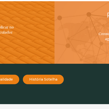
plicar no
lculador
Consu
ag
alidade
História Sotelha
TELHAS
TELHADOS