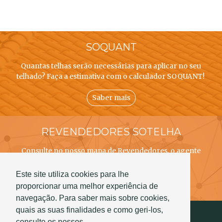
SOQUANT
Quantas telhas serão necessárias para aplicar no seu
telhado? Faça a estimativa com o calculador SOQUANT!
Saber mais
REVENDEDORES SOTELHA
Consulte no nosso mapa de Revendedores, o agente
SOTELHA mais próximo de si!
Este site utiliza cookies para lhe
Saber mais
proporcionar uma melhor experiência de
navegação. Para saber mais sobre cookies,
quais as suas finalidades e como geri-los,
consulte os nossos