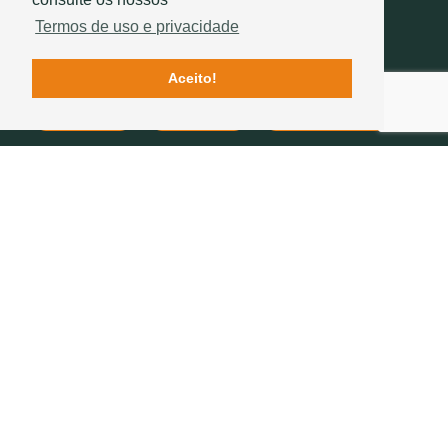
Termos de uso e privacidade
Aceito!
Contactos
Qualidade
História Sotelha
SIGA-NOS
234 757 070
(chamada para a rede fixa nacional)
geral@sotelha.pt
Zona Industrial de Bustos
Apartado 20
3771-904 BUSTOS
EMPRESA
TELHAS
TELHADOS