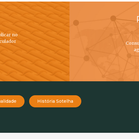
plicar no
lculador
Consu
ag
alidade
História Sotelha
TELHAS
TELHADOS