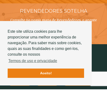
REVENDEDORES SOTELHA
Consulte no nosso mapa de Revendedores, o agente
SOTELHA mais próximo de si!
Este site utiliza cookies para lhe
Saber mais
proporcionar uma melhor experiência de
navegação. Para saber mais sobre cookies,
quais as suas finalidades e como geri-los,
consulte os nossos
Termos de uso e privacidade
Aceito!
Contactos
Qualidade
História Sotelha
SIGA-NOS
234 757 070