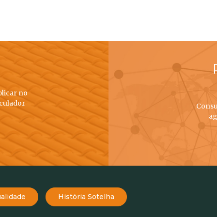
plicar no
lculador
Consu
ag
alidade
História Sotelha