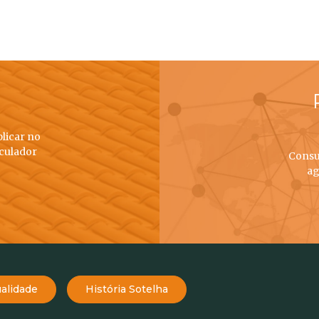
plicar no
lculador
Consu
ag
alidade
História Sotelha