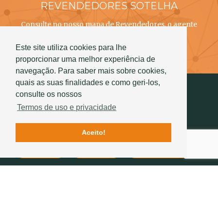
REVENDEDORES SOTELHA
Consulte no nosso mapa de Revendedores, o agente
SOTELHA mais próximo de si!
Este site utiliza cookies para lhe
Saber mais
proporcionar uma melhor experiência de
navegação. Para saber mais sobre cookies,
quais as suas finalidades e como geri-los,
consulte os nossos
Termos de uso e privacidade
Aceito!
Contactos
Qualidade
História Sotelha
SIGA-NOS
234 757 070
(chamada para a rede fixa nacional)