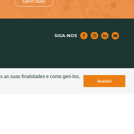
Saber mais
SIGA-NOS
NOTICIAS
s as suas finalidades e como geri-los,
Aceito!
Lançamento da Nova Telha Ventiladora Exclusiva
– Seculum
elha Cerâmica
Sotelha na "Revista Business Portugal"
ção
Estação de S. Bento reabilitada com telha
MERIDIAN SOTELHA
s para o
Rosinha elege produtos da Sotelha para vídeoclipe
 e Segura