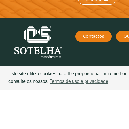
Contactos
Qu
EMPRESA
234 757 070
Este site utiliza cookies para lhe proporcionar uma melhor
(chamada para a rede fixa
A História da Sotelha
consulte os nossos
Termos de uso e privacidade
nacional)
Sotelha: desde 1970
geral@sotelha.pt
Sotelha: evolução e inovação
Zona Industrial de Bustos
Sotelha: Gestão de Embalagens 
Apartado 20
Resíduos
3771-904 BUSTOS