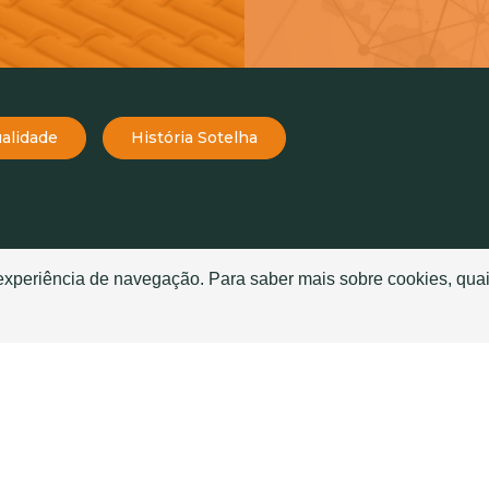
alidade
História Sotelha
TELHAS
TELHADOS
 experiência de navegação. Para saber mais sobre cookies, quai
Telha Mourisca
História da Telha
Telha Globo
Telhado Sanduíche ou T
Telha Atlas
Boas Práticas de aplica
e
Telha Meridian
Glossário de telhas
Telha Tropic
Quais as melhores telha
telhado?
Telha Seculum
Nossa Telha é Autêntica