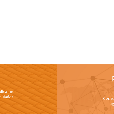
plicar no
lculador
Consu
ag