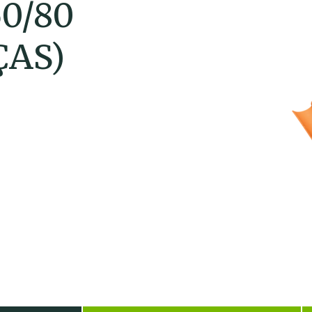
0/80
ÇAS)