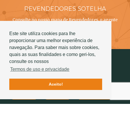
REVENDEDORES SOTELHA
Consulte no nosso mapa de Revendedores, o agente
SOTELHA mais próximo de si!
Este site utiliza cookies para lhe
Saber mais
proporcionar uma melhor experiência de
navegação. Para saber mais sobre cookies,
quais as suas finalidades e como geri-los,
consulte os nossos
Termos de uso e privacidade
Aceito!
Contactos
Qualidade
História Sotelha
SIGA-NOS
234 757 070
(chamada para a rede fixa nacional)