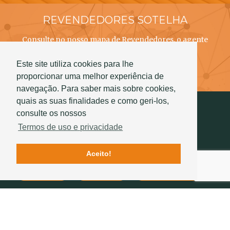
REVENDEDORES SOTELHA
Consulte no nosso mapa de Revendedores, o agente
SOTELHA mais próximo de si!
Este site utiliza cookies para lhe
Saber mais
proporcionar uma melhor experiência de
navegação. Para saber mais sobre cookies,
quais as suas finalidades e como geri-los,
consulte os nossos
Termos de uso e privacidade
Aceito!
Contactos
Qualidade
História Sotelha
SIGA-NOS
234 757 070