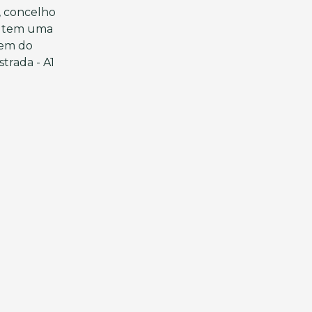
s, concelho
ha tem uma
gem do
trada - A1