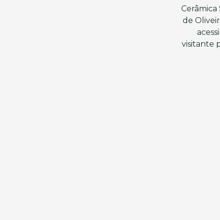
Cerâmica S
de Olivei
acess
visitante