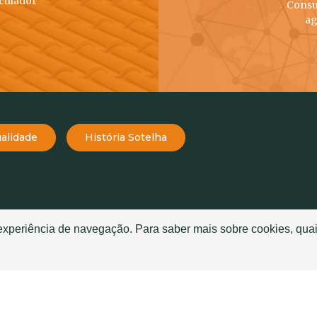
lculador
Consu
ag
alidade
História Sotelha
TELHAS
TELHADOS
 experiência de navegação. Para saber mais sobre cookies, quai
Telha Mourisca
História da Telha
Telha Globo
Telhado Sanduíche ou T
Telha Atlas
Boas Práticas de aplica
e
Telha Meridian
Glossário de telhas
Telha Tropic
Quais as melhores telha