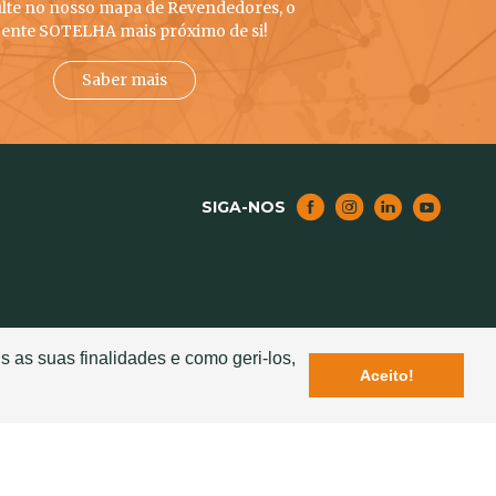
lte no nosso mapa de Revendedores, o
ente SOTELHA mais próximo de si!
Saber mais
SIGA-NOS
NOTICIAS
s as suas finalidades e como geri-los,
Aceito!
Lançamento da Nova Telha Ventiladora Exclusiva
– Seculum
elha Cerâmica
Sotelha na "Revista Business Portugal"
ção
Estação de S. Bento reabilitada com telha
MERIDIAN SOTELHA
s para o