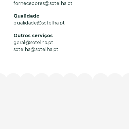
fornecedores@sotelha.pt
Qualidade
qualidade@sotelha.pt
Outros serviços
geral@sotelha.pt
sotelha@sotelha.pt