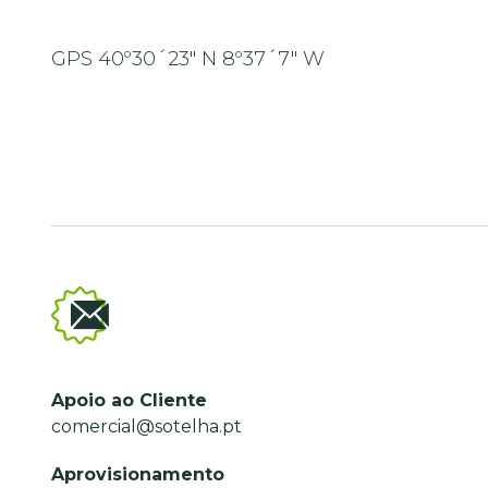
GPS 40º30´23" N 8º37´7" W
Apoio ao Cliente
comercial@sotelha.pt
Aprovisionamento