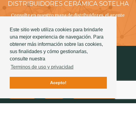
DISTRIBUIDORES CERÁMICA SOTELHA
Consulte en nuestro mapa de distribuidores, el agente
CERÁMICA SOTELHA mais próximo a usted!
Este sitio web utiliza cookies para brindarle
Saber mas
una mejor experiencia de navegación. Para
obtener más información sobre las cookies,
sus finalidades y cómo gestionarlas,
consulte nuestra
Terminos de uso y privacidad
Acepto!
Contactos
Calidad
La historia de Sotelha
SÍGANOS
234 757 070
(chamada para a rede fixa nacional)