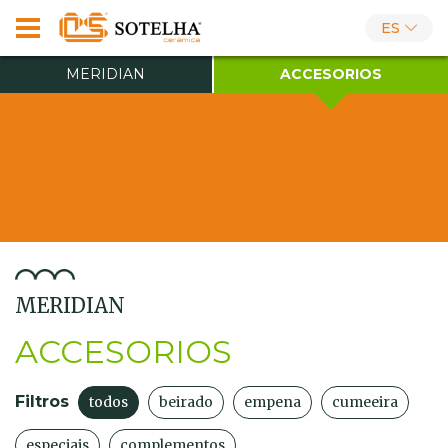
ES
MERIDIAN
ACCESORIOS
MERIDIAN
ACCESORIOS
Filtros
todos
beirado
empena
cumeeira
especiais
complementos