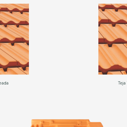
neada
Teja