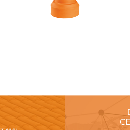
C
car en su