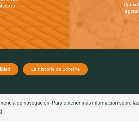
Consult
uladora
agent
lidad
La historia de Sotelha
periencia de navegación. Para obtener más información sobre la
TEJAS
TECHOS
d
Teja Mourisca
Historia de la Teja
Teja Globo
Tejado Sandwich vs Tej
Teja Atlas
Buenas Practicas de Apl
Teja Meridian
Cuales son las mejores te