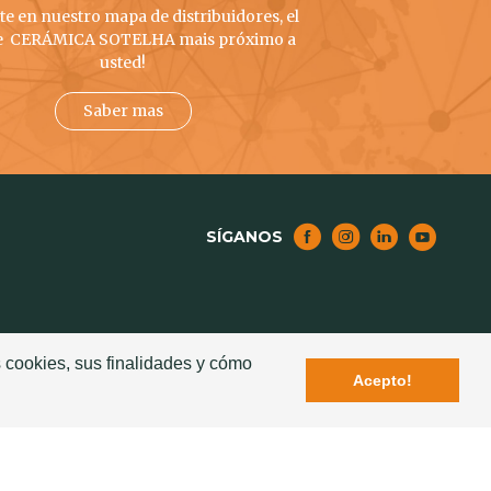
e en nuestro mapa de distribuidores, el
e CERÁMICA SOTELHA mais próximo a
usted!
Saber mas
SÍGANOS
s cookies, sus finalidades y cómo
NOTICIAS
Acepto!
Lanzamiento del Nuevo Azulejo Exclusivo de
Ventilación – Seculum
ado Cerámico
Sotelha en la "Revista Business Portugal"
icación
Estación de S. Bento rehabilitada con teja
jas para el