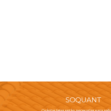
SOQUANT
Cuántas tejas serán necesarias para apli