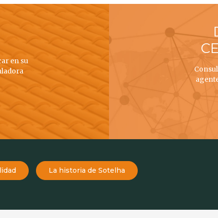
C
car en su
Consult
uladora
agent
lidad
La historia de Sotelha