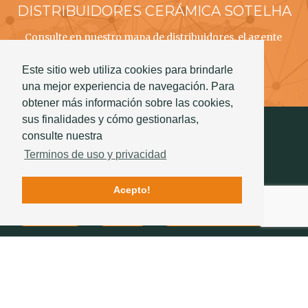
DISTRIBUIDORES CERÁMICA SOTELHA
Consulte en nuestro mapa de distribuidores, el agente
CERÁMICA SOTELHA mais próximo a usted!
Este sitio web utiliza cookies para brindarle
Saber mas
una mejor experiencia de navegación. Para
obtener más información sobre las cookies,
sus finalidades y cómo gestionarlas,
consulte nuestra
Terminos de uso y privacidad
Acepto!
Contactos
Calidad
La historia de Sotelha
SÍGANOS
234 757 070
(chamada para a rede fixa nacional)