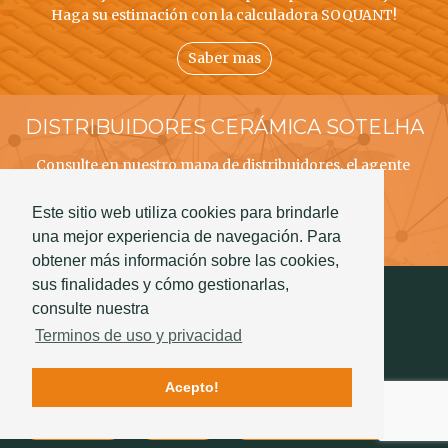
Haga su estimación con la calculadora SOQUANT!
Saber mas
DISTRIBUIDORES CERÁMICA SOTELHA
Consulte en nuestro mapa de distribuidores, el agente
CERÁMICA SOTELHA mais próximo a usted!
Este sitio web utiliza cookies para brindarle
Saber mas
una mejor experiencia de navegación. Para
obtener más información sobre las cookies,
sus finalidades y cómo gestionarlas,
consulte nuestra
Terminos de uso y privacidad
Acepto!
Contactos
Calidad
La historia de Sotelha