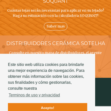
SOQUANT
Cuántas tejas serán necesarias para aplicar en su tejado?
Haga su estimación con la calculadora SOQUANT!
Saber mas
DISTRIBUIDORES CERÁMICA SOTELHA
Consulte en nuestro mapa de distribuidores, el agente
CERÁMICA SOTELHA mais próximo a usted!
Este sitio web utiliza cookies para brindarle
Saber mas
una mejor experiencia de navegación. Para
obtener más información sobre las cookies,
sus finalidades y cómo gestionarlas,
consulte nuestra
Terminos de uso y privacidad
Acepto!