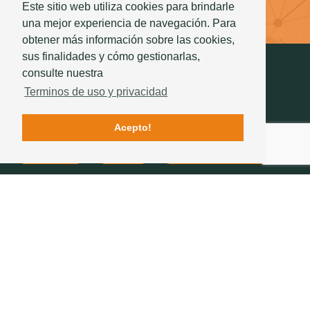
Este sitio web utiliza cookies para brindarle
Saber mas
una mejor experiencia de navegación. Para
obtener más información sobre las cookies,
sus finalidades y cómo gestionarlas,
consulte nuestra
Terminos de uso y privacidad
Acepto!
Contactos
Calidad
La historia de Sotelha
SÍGANOS
234 757 070
(chamada para a rede fixa nacional)
geral@sotelha.pt
Zona Industrial de Bustos
Apartado 20
3771-904 BUSTOS