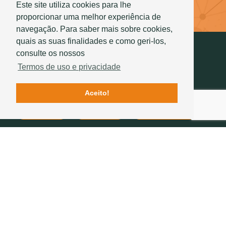
Este site utiliza cookies para lhe
Saber mais
proporcionar uma melhor experiência de
navegação. Para saber mais sobre cookies,
quais as suas finalidades e como geri-los,
consulte os nossos
Termos de uso e privacidade
Aceito!
Contactos
Qualidade
História Sotelha
SIGA-NOS
234 757 070
(chamada para a rede fixa nacional)
geral@sotelha.pt
Zona Industrial de Bustos
Apartado 20
3771-904 BUSTOS