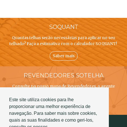
SOQUANT
Quantas telhas serão necessárias para aplicar no seu
telhado? Faça a estimativa com o calculador SOQUANT!
Saber mais
REVENDEDORES SOTELHA
Consulte no nosso mapa de Revendedores, o agente
SOTELHA mais próximo de si!
Este site utiliza cookies para lhe
Saber mais
proporcionar uma melhor experiência de
navegação. Para saber mais sobre cookies,
quais as suas finalidades e como geri-los,
consulte os nossos