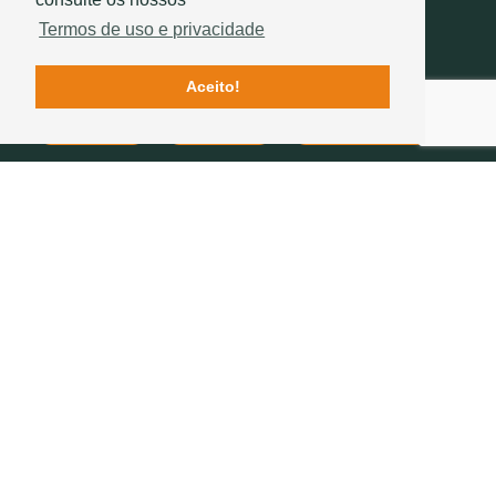
Termos de uso e privacidade
Aceito!
Contactos
Qualidade
História Sotelha
SIGA-NOS
234 757 070
(chamada para a rede fixa nacional)
geral@sotelha.pt
Zona Industrial de Bustos
Apartado 20
3771-904 BUSTOS
EMPRESA
TELHAS
TELHADOS