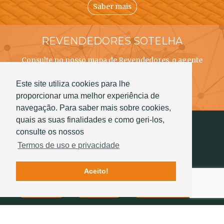
Saber mais
REVENDEDORES SOTELHA
Consulte no nosso mapa de Revendedores, o agente
SOTELHA mais próximo de si!
Este site utiliza cookies para lhe
Saber mais
proporcionar uma melhor experiência de
navegação. Para saber mais sobre cookies,
quais as suas finalidades e como geri-los,
consulte os nossos
Termos de uso e privacidade
Aceito!
Contactos
Qualidade
História Sotelha
SIGA-NOS